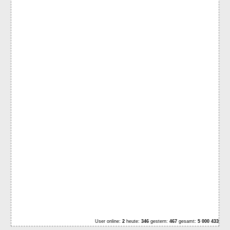
User online:
2
heute:
346
gestern:
467
gesamt:
5 000 433