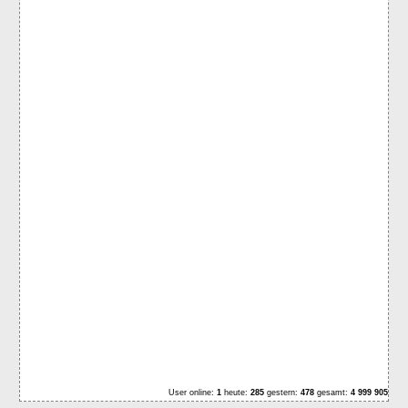
User online:
1
heute:
285
gestern:
478
gesamt:
4 999 905